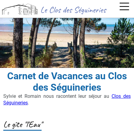
Carnet de Vacances au Clos
des Séguineries
Sylvie et Romain nous racontent leur séjour au
Clos des
Séguineries
.
Le gîte "l'Eau"