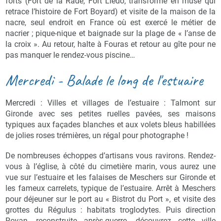
forts (Fort de la Rade, Fort Liédo, transformé en musé qui
retrace l’histoire de Fort Boyard) et visite de la maison de la
nacre, seul endroit en France où est exercé le métier de
nacrier ; pique-nique et baignade sur la plage de « l’anse de
la croix ». Au retour, halte à Fouras et retour au gîte pour ne
pas manquer le rendez-vous piscine…
Mercredi - Balade le long de l'estuaire
Mercredi : Villes et villages de l’estuaire : Talmont sur
Gironde avec ses petites ruelles pavées, ses maisons
typiques aux façades blanches et aux volets bleus habillées
de jolies roses trémières, un régal pour photographe !
De nombreuses échoppes d’artisans vous ravirons. Rendez-
vous à l’église, à côté du cimetière marin, vous aurez une
vue sur l’estuaire et les falaises de Meschers sur Gironde et
les fameux carrelets, typique de l’estuaire. Arrêt à Meschers
pour déjeuner sur le port au « Bistrot du Port », et visite des
grottes du Régulus : habitats troglodytes. Puis direction
Royan, reconstruite après-guerre, découvrez cette ville