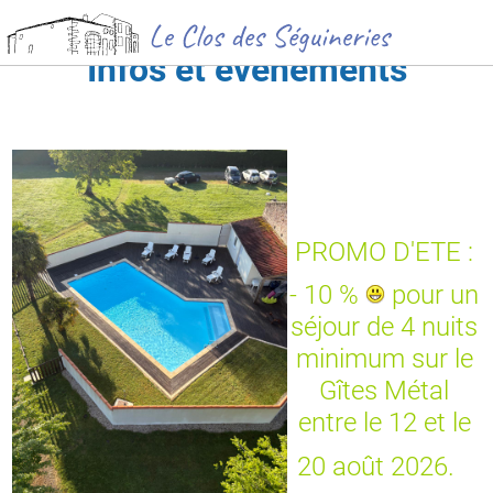
Infos et événements
PROMO D'ETE :
- 10 %
pour un
séjour de 4 nuits
minimum sur le
Gîtes Métal
entre le 12 et le
20 août 2026.